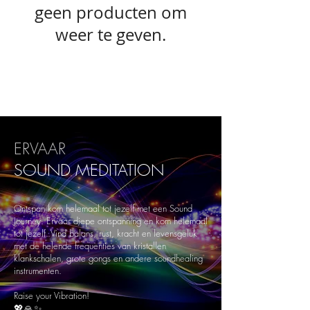
geen producten om
weer te geven.
ERVAAR
SOUND
MEDITATION
Ontspan kom helemaal tot jezelf met een Sound
Journey. Ervaar diepe ontspanning en kom helemaal
tot jezelf. Vind balans, rust, kracht en levensgeluk
met de helende frequenties van kristallen
klankschalen, grote gongs en andere soundhealing
instrumenten.
Raise your Vibration!
💖🙏✨