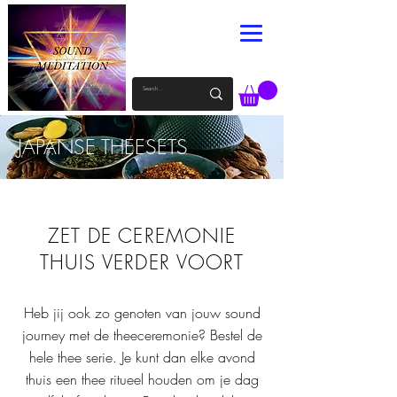
JAPANSE THEESETS
ZET DE CEREMONIE
THUIS VERDER VOORT
Heb jij ook zo genoten van jouw sound
journey met de theeceremonie? Bestel de
hele thee serie. Je kunt dan elke avond
thuis een thee ritueel houden om je dag