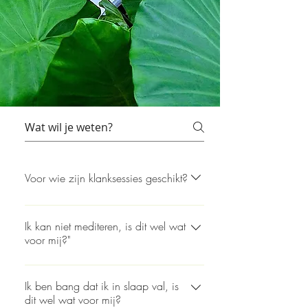
Voor wie zijn klanksessies geschikt?
Klanksessies zijn geschikt voor
iedereen, van jong tot oud. Of je nu
Ik kan niet mediteren, is dit wel wat
voor mij?"
op zoek bent naar diepe ontspanning,
persoonlijke groei of gewoon een
Jazeker! Juist als je mediteren moeilijk
moment voor jezelf, een klanksessie
vind of jezelf er niet de tijd voor gunt is
Ik ben bang dat ik in slaap val, is
biedt een unieke ervaring. Vooral
dit wel wat voor mij?
een klanksessie een goed alternatief.