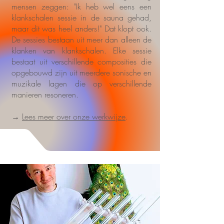
mensen zeggen: "Ik heb wel eens een
klankschalen sessie in de sauna gehad,
maar dit was heel anders!" Dat klopt ook.
De sessies bestaan uit meer dan alleen de
klanken van klankschalen. Elke sessie
bestaat uit verschillende composities die
opgebouwd zijn uit meerdere sonische en
muzikale lagen die op verschillende
manieren resoneren.
→
Lees meer over onze werkwijze
.