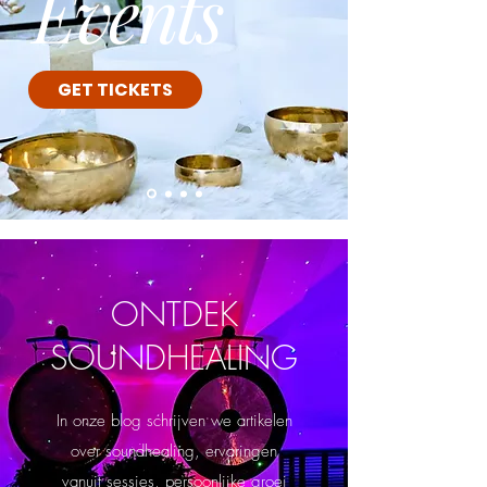
Events
GET TICKETS
ONTDEK
SOUNDHEALING
In onze blog schrijven we artikelen
over soundhealing, ervaringen
vanuit sessies, persoonlijke groei