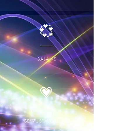
💞
BALANS
💗
BEWUSTWORDING