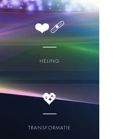
❤️‍🩹
HELING
💖
TRANSFORMATIE