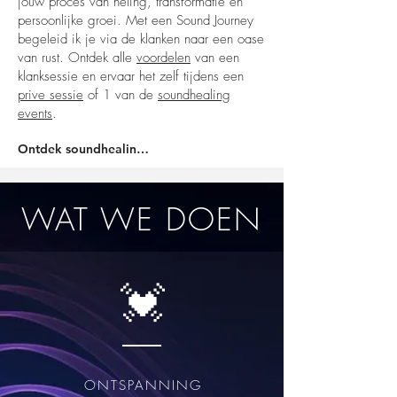
jouw proces van heling, transformatie en
persoonlijke groei.
Met een Sound Journey
begeleid ik je via de klanken naar een oase
van rust. Ontdek alle
voordelen
van een
klanksessie en ervaar het zelf tijdens een
prive sessie
of 1 van de
soundhealing
events
.
Ontdek soundhealing →
WAT WE DOEN
💓
ONTSPANNING