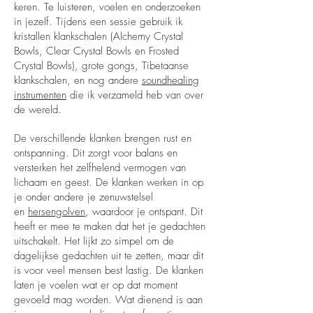
keren. Te luisteren, voelen en onderzoeken
in jezelf. Tijdens een sessie gebruik ik
kristallen klankschalen (Alchemy Crystal
Bowls, Clear Crystal Bowls en Frosted
Crystal Bowls), grote gongs, Tibetaanse
klankschalen, en nog andere
soundhealing
instrumenten
die ik verzameld heb van over
de wereld
.
De verschillende klanken brengen rust en
ontspanning. Dit zorgt voor balans en
versterken het zelfhelend vermogen van
lichaam en geest.
De klanken werken in op
je onder andere je zenuwstelsel
en
hersengolven
, waardoor je ontspant. Dit
heeft er mee te maken dat het je gedachten
uitschakelt. Het lijkt zo simpel om de
dagelijkse gedachten uit te zetten, maar dit
is voor veel mensen best lastig. De klanken
laten je voelen wat er op dat moment
gevoeld mag worden. Wat dienend is aan