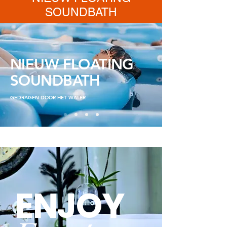
SOUNDBATH
NIEUW
FLOATING
SOUNDBATH
GEDRAGEN DOOR HET WATER
ENJOY