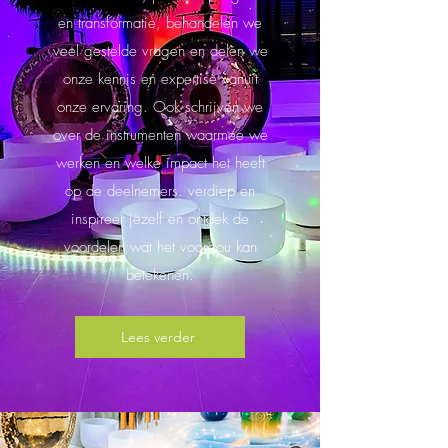
en transformatie, behandelen we
veel gestelde vragen en delen we
onze kennis en expertise vanuit
onze ervaring. Ook schrijven we
over de instrumenten waarmee we
werken en welke impact het heeft
op de deelnemers. verdiep en
inspireer jezelf en ontdek de
voordelen wat het voor jou kan
betekenen.
Lees verder