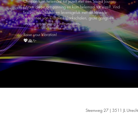
Ontspan kom helemaal tot jezelf met een Sound Journey.
Ervaar diepe ontspanning en kom helemaal tot jezelf. Vind
balans, rust, kracht en levensgeluk met de helende
frequenties van kristallen klankschalen, grote gongs en
andere soundhealing instrumenten.
Raise your Vibration!
💖🙏✨
Niets van d
Steenweg 27 | 3511 JL Utrecht
Holistis