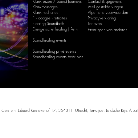
Klankreizen / Sound Journeys
Contact & gegevens
Klankmassages
Veel gestelde vragen
Klankmeditaties
Algemene voorwaarden
1 - daagse - retraites
Privacyverklaring
Floating Soundbath
Tarieven
Energetische healing | Reiki
Ervaringen van anderen
Soundhealing events
Soundhealing privé events
Soundhealing
events bedrijven
© 2016/2026 by SOUND MEDITATION
eze website mag worden gekopieerd zonder uitdrukkelijke toestemming van Sound
 Centrum. Eduard Kunnekehof 17, 3543 HT Utrecht, Terwijde, Leidsche Rijn, Alba
che praktijk voor ontspanning, bewustwording,
klanktherapie
, meditatie, mindfulnes
Albatroslaan 126
Flevo Golfresort
8241 CJ Lelystad