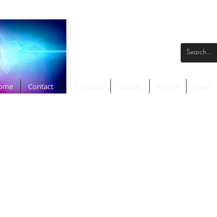
ome
Contact
Informatie
Sessies
Events
Over