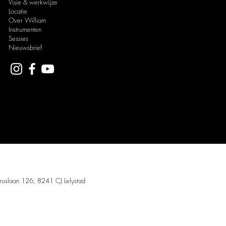
Visie & werkwijze
Locatie
Over William
Instrumenten
Sessies
Nieuwsbrief
 Meditation.
troslaan 126, 8241 CJ Lelystad
s en
reiki
.