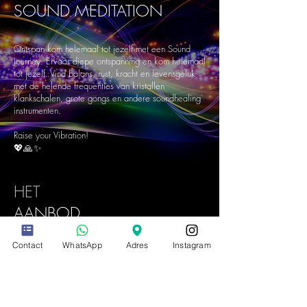
SOUND
MEDITATION
Ontspan kom helemaal tot jezelf met een Sound
Journey. Ervaar diepe ontspanning en kom helemaal
tot jezelf. Vind balans, rust, kracht en levensgeluk
met de helende frequenties van kristallen
klankschalen, grote gongs en andere soundhealing
instrumenten.
Raise your Vibration!
💖🙏✨
HET
AANBOD
Contact
WhatsApp
Adres
Instagram
Klankreizen / Sound Journeys
Klankmassages
Klankmeditaties
1 - daagse - retraites
Floating Soundbath