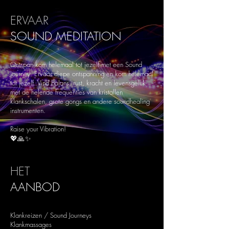
ERVAAR
SOUND
MEDITATION
Ontspan kom helemaal tot jezelf met een Sound
Journey. Ervaar diepe ontspanning en kom helemaal
tot jezelf. Vind balans, rust, kracht en levensgeluk
met de helende frequenties van kristallen
klankschalen, grote gongs en andere soundhealing
instrumenten.
Raise your Vibration!
💖🙏✨
HET
AANBOD
Klankreizen / Sound Journeys
Klankmassages