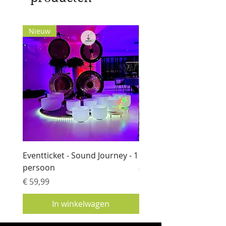
Nieuw
Nieuw
Eventticket - Sound Journey - 1
Knuffeldeken
persoon
Prijs
€ 139,00
Prijs
€ 59,99
In winkelwagen