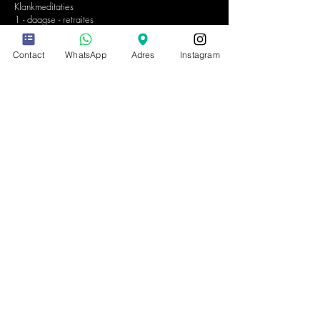
Klankmeditaties
1 - daagse - retraites
Floating Soundbath
Energetische healing | Reiki
Contact
WhatsApp
Adres
Instagram
Soundhealing events
Soundhealing privé events
Soundhealing
events bedrijven
PRAKTISCHE
INFORMATIE
Contact & gegevens
Veel gestelde vragen
Algemene voorwaarden
Privacyverklaring
Tarieven
Ervaringen van anderen
OVER