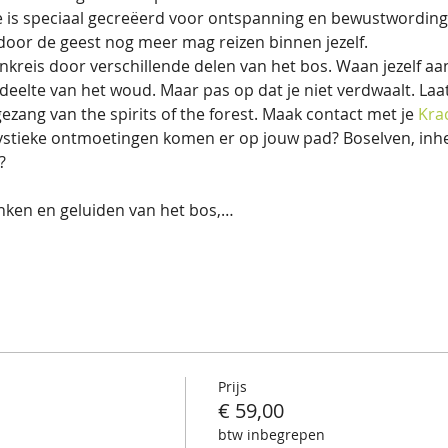
e is speciaal gecreëerd voor ontspanning en bewustwordin
rdoor de geest nog meer mag reizen binnen jezelf.
ankreis door verschillende delen van het bos. Waan jezelf aa
edeelte van het woud. Maar pas op dat je niet verdwaalt. Laa
ezang van the spirits of the forest. Maak contact met je 
Kra
ystieke ontmoetingen komen er op jouw pad? Boselven, in
?
anken en geluiden van het bos,…
Prijs
€ 59,00
btw inbegrepen