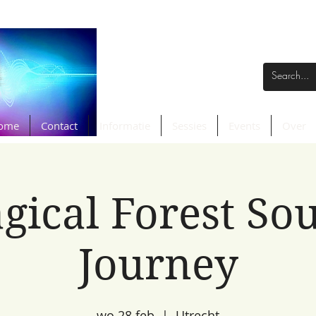
ome
Contact
Informatie
Sessies
Events
Over
gical Forest So
Journey
wo 28 feb
  |  
Utrecht