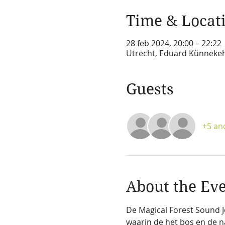
Time & Locat
28 feb 2024, 20:00 – 22:22
Utrecht, Eduard Künnekeh
Guests
+5 an
About the Ev
De Magical Forest Sound J
waarin de het bos en de na