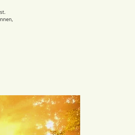
st.
annen,