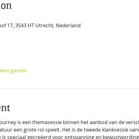
ion
of 17, 3543 HT Utrecht, Nederland
dere gasten
ent
ourney is een themasessie binnen het aanbod van de versch
tuur een grote rol speelt. Het is de tweede klanksessie vanu
e is speciaal gecreëerd voor ontspanning en bewustwordin