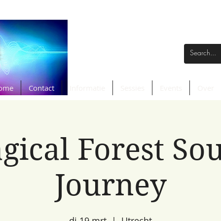
ome
Contact
Informatie
Sessies
Events
Over
gical Forest So
Journey
di 19 mrt
  |  
Utrecht