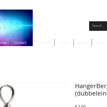
ome
Contact
Informatie
Sessies
Events
Over
HangerBerg
(dubbelein
Prijs
€ 7,50