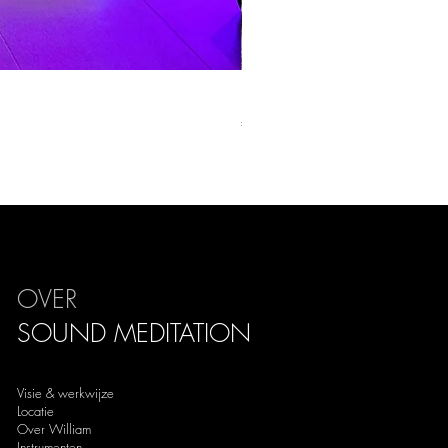
Knuffeldeken
Prijs
€ 139,00
OVER
SOUND
MEDITATION
Visie & werkwijze
Locatie
Over William
Instrumenten