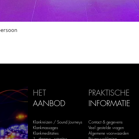
Snel overzicht
 persoon
HET
PRAKTISCHE
AANBOD
INFORMATIE
Klankreizen / Sound Journeys
Contact & gegevens
Klankmassages
Veel gestelde vragen
Klankmeditaties
Algemene voorwaarden
1 - daagse - retraites
Privacyverklaring