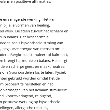
alans en positieve affirmaties.
arts te vervangen. B
kanaliseert energie 
raadpleeg een arts.
Dubbeleinders inte
(vrouwelijk en mann
e en reinigende werking. Het kan
harmonie tussen de
 bij alle vormen van healing,
Bij genezingen zijn
gasten. Ze absorber
eel werk. De steen zuivert het lichaam en
doorbreken blokkade
s in balans. Het beschermt je
dubbeleinder Bergk
loeden zoals bijvoorbeeld straling van
verkoudheden en koo
, negatieve energie van mensen om je
geschikt om verslav
ders. Bergkristal stimuleert of kalmeert,
verder: dubbelpunt
 en brengt harmonie en balans. Het zorgt
van het eigen zelf w
rde en scherpe geest en maakt neutraal
Waar normale krista
laten stromen vanaf
 om (voor)oordelen los te laten. Fysiek
de dubbeleinder de
lachten gebruikt worden omdat het de
de bron direct. Doo
am probeert te herstellen en het
dubbelpunt dus teg
 vermogen van het lichaam stimuleert.
Meestal de mannelij
nd, koortsverlagend, reinigend,
en positieve werking op bijvoorbeeld
lingen, allergische reacties,