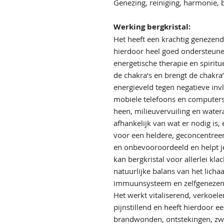
Genezing, reiniging, harmonie, b
Werking bergkristal:
Het heeft een krachtig genezend
hierdoor heel goed ondersteunen
energetische therapie en spiritu
de chakra’s en brengt de chakra’
energieveld tegen negatieve inv
mobiele telefoons en computers
heen, milieuvervuiling en watera
afhankelijk van wat er nodig is,
voor een heldere, geconcentree
en onbevooroordeeld en helpt je
kan bergkristal voor allerlei k
natuurlijke balans van het licha
immuunsysteem en zelfgenezend
Het werkt vitaliserend, verkoele
pijnstillend en heeft hierdoor e
brandwonden, ontstekingen, zwel