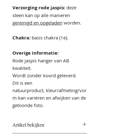
Verzorging rode jaspis:
deze
steen kan op alle manieren
gereinigd en opgeladen
worden.
Chakra:
basis chakra (1e).
Overige informatie:
Rode jaspis hanger van AB
kwaliteit.
Wordt zonder koord geleverd.
Dit is een
natuurproduct, kleur/afmeting/vor
m kan variëren en afwijken van de
getoonde foto.
Artikel bekijken
Als je een
klanksessie
geboekt hebt