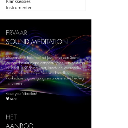
Klanksessies
Instrumenten
ERVAAR
SOUND
MEDITATION
Ontspan kom helemaal tot jezelf met een Sound
Journey. Ervaar diepe ontspanning en kom helemaal
tot jezelf. Vind balans, rust, kracht en levensgeluk
met de helende frequenties van kristallen
klankschalen, grote gongs en andere soundhealing
instrumenten.
Raise your Vibration!
💖🙏✨
HET
AANBOD