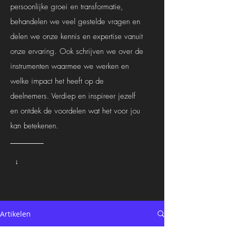
persoonlijke groei en transformatie,
behandelen we veel gestelde vragen en
delen we onze kennis en expertise vanuit
onze ervaring. Ook schrijven we over de
instrumenten waarmee we werken en
welke impact het heeft op de
deelnemers. Verdiep en inspireer jezelf
en ontdek de voordelen wat het voor jou
kan betekenen.
↓
Artikelen