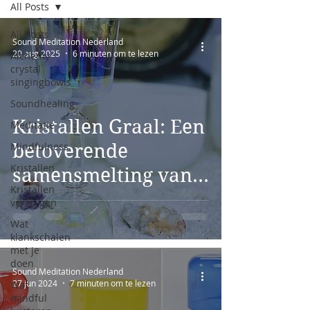
All Posts
All Posts
Sound Meditation Nederland
20 aug 2025
6 minuten om te lezen
Alchemy
crystal
singingbowls
Soundhealing
Kristallen Graal: Een
Meditatie
Mindfulness
betoverende
Kristallen
samensmelting van
Kristallen
energie en vibratie
verzorgen
Wat
klankschalen
met je
doen
Sound Meditation Nederland
27 jun 2024
7 minuten om te lezen
Wat
mindful