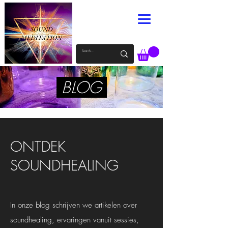
BLOG
ONTDEK
SOUNDHEALING
In onze blog schrijven we artikelen over
soundhealing, ervaringen vanuit sessies,