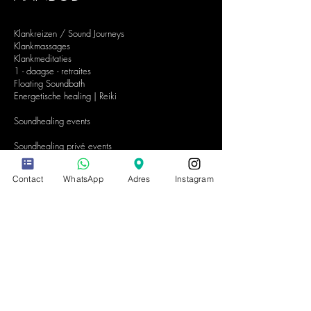
Klankreizen / Sound Journeys
Klankmassages
Klankmeditaties
1 - daagse - retraites
Floating Soundbath
Energetische healing | Reiki
Soundhealing events
Soundhealing privé events
Soundhealing
events bedrijven
Contact
WhatsApp
Adres
Instagram
PRAKTISCHE
INFORMATIE
Contact & gegevens
Veel gestelde vragen
Algemene voorwaarden
Privacyverklaring
Tarieven