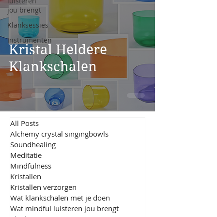
luisteren
jou brengt
Klanksessies
Instrumenten
Kristal Heldere
Klankschalen
All Posts
Alchemy crystal singingbowls
Soundhealing
Meditatie
Mindfulness
Kristallen
Kristallen verzorgen
Wat klankschalen met je doen
Wat mindful luisteren jou brengt