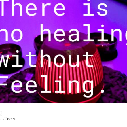
d
 te lezen