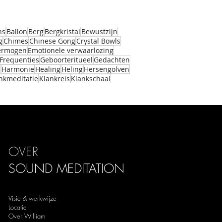
ns
Ballon
Berg
Bergkristal
Bewustzijn
g
Chimes
Chinese Gong
Crystal Bowls
vermogen
Emotionele verwaarlozing
Frequenties
Geboorteritueel
Gedachten
m
Harmonie
Healing
Heling
Hersengolven
nkmeditatie
Klankreis
Klankschaal
OVER
SOUND
MEDITATION
Visie & werkwijze
Locatie
Over William