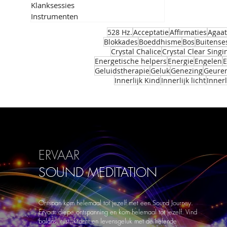
Klanksessies
Instrumenten
528 Hz.
Acceptatie
Affirmaties
Agaat
Blokkades
Boeddhisme
Bos
Buitense
Crystal Chalice
Crystal Clear Sing
Energetische helpers
Energie
Engelen
E
Geluidstherapie
Geluk
Genezing
Geure
Innerlijk Kind
Innerlijk licht
Innerl
ERVAAR
SOUND
MEDITATION
Ontspan kom helemaal tot jezelf met een Sound Journey.
Ervaar diepe ontspanning en kom helemaal tot jezelf. Vind
balans, rust, kracht en levensgeluk met de helende