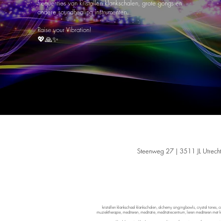
frequenties van kristallen klankschalen, grote gongs en
andere soundhealing instrumenten.
Raise your Vibration!
💖🙏✨
Niets van d
Steenweg 27 | 3511 JL Utrecht
Holistis
kristallen klankschaal klankschalen, alchemy singingbowls, crystal tones, c
muziektherapie, mediteren, meditatie, meditatiecentrum, leren mediteren met kla