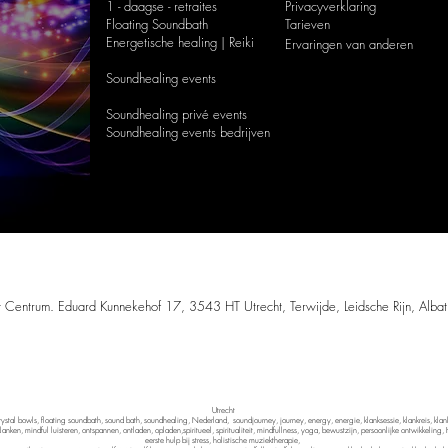
1 - daagse - retraites
Privacyverklaring
Floating Soundbath
Tarieven
Energetische healing | Reiki
Ervaringen van anderen
Soundhealing events
Soundhealing privé events
Soundhealing
events bedrijven
© 2016/2026 by SOUND MEDITATION
eze website mag worden gekopieerd zonder uitdrukkelijke toestemming van Sound
 Centrum. Eduard Kunnekehof 17, 3543 HT Utrecht, Terwijde, Leidsche Rijn, Alba
che praktijk voor ontspanning, bewustwording,
klanktherapie
, meditatie, mindfulnes
Albatroslaan 126
Flevo Golfresort
8241 CJ Lelystad
Utrecht
rystal bowls, floating soundbath, sound bath, soundhealing, Nederland, soundjourney, journey, energy, energie, klanksessie, klankreis, klank
nken, mindful luisteren, ontspannen, ontladen, opladen,spiritueel, spiritualiteit, mindfullness, yoga, bewustzijn, persoonlijke ontwikkeling,
eerste hulp bij stress, holistische muziektherapie,