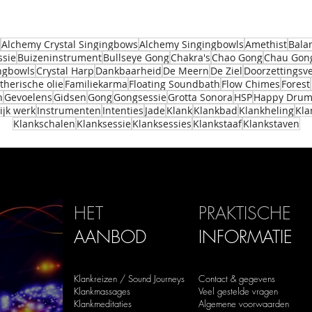
Alchemy Crystal Singingbows
Alchemy Singingbowls
Amethist
Bala
ssie
Buizeninstrument
Bullseye Gong
Chakra's
Chao Gong
Chau Gon
ingbowls
Crystal Harp
Dankbaarheid
De Meern
De Ziel
Doorzettings
therische olie
Familiekarma
Floating Soundbath
Flow Chimes
Forest
n
Gevoelens
Gidsen
Gong
Gongsessie
Grotta Sonora
HSP
Happy Dru
ijk werk
Instrumenten
Intenties
Jade
Klank
Klankbad
Klankheling
Kla
Klankschalen
Klanksessie
Klanksessies
Klankstaaf
Klankstaven
HET
PRAKTISCHE
AANBOD
INFORMATIE
Klankreizen / Sound Journeys
Contact & gegevens
Klankmassages
Veel gestelde vragen
Klankmeditaties
Algemene voorwaarden