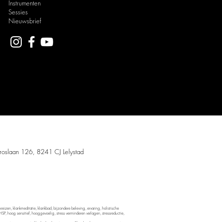
Instrumenten
Sessies
Nieuwsbrief
 Meditation.
troslaan 126, 8241 CJ Lelystad
s en
reiki
.
reizen, klankmeditatie, klankbad, bijzondere beleving, ervaring, holistische
 HSP, hoog sensitief, hooggevoelig, stress verminderen verlagen, stressreductie,