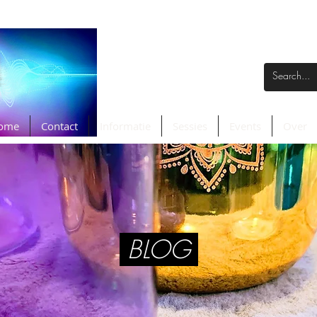
ome
Contact
Informatie
Sessies
Events
Over
BLOG