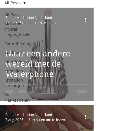
All Posts
All Posts
Sound Meditation Nederland
1 mrt
3 minuten om te lezen
Alchemy
crystal
singingbowls
Soundhealing
Naar een andere
Meditatie
Mindfulness
wereld met de
Kristallen
Waterphone
Kristallen
verzorgen
Wat
klankschalen
met je
doen
Sound Meditation Nederland
7 aug 2025
6 minuten om te lezen
Wat
mindful