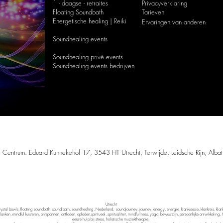
1 - daagse - retraites
Privacyverklaring
Floating Soundbath
Tarieven
Energetische healing | Reiki
Ervaringen van anderen
Soundhealing events
Soundhealing privé events
Soundhealing
events bedrijven
© 2016/2026 by SOUND MEDITATION
eze website mag worden gekopieerd zonder uitdrukkelijke toestemming van Sound
 Centrum. Eduard Kunnekehof 17, 3543 HT Utrecht, Terwijde, Leidsche Rijn, Alba
che praktijk voor ontspanning, bewustwording,
klanktherapie
, meditatie, mindfulnes
Albatroslaan 126
Flevo Golfresort
8241 CJ Lelystad
Utrecht
rystal bowls, floating soundbath, sound bath, soundhealing, Nederland, soundjourney, journey, energy, energie, klanksessie, klankreis, klank
nken, mindful luisteren, ontspannen, ontladen, opladen,spiritueel, spiritualiteit, mindfullness, yoga, bewustzijn, persoonlijke ontwikkeling,
eerste hulp bij stress, holistische muziektherapie,