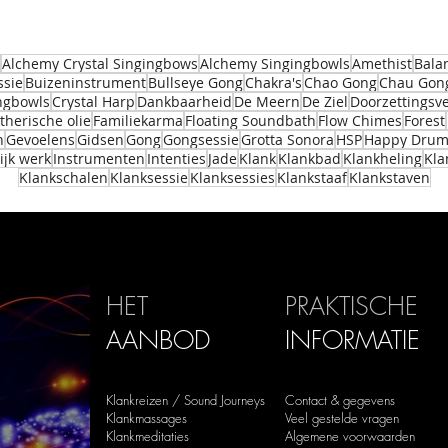
Alchemy Crystal Singingbows
Alchemy Singingbowls
Amethist
Bala
ssie
Buizeninstrument
Bullseye Gong
Chakra's
Chao Gong
Chau Gon
ingbowls
Crystal Harp
Dankbaarheid
De Meern
De Ziel
Doorzettings
therische olie
Familiekarma
Floating Soundbath
Flow Chimes
Forest
n
Gevoelens
Gidsen
Gong
Gongsessie
Grotta Sonora
HSP
Happy Dru
ijk werk
Instrumenten
Intenties
Jade
Klank
Klankbad
Klankheling
Kla
Klankschalen
Klanksessie
Klanksessies
Klankstaaf
Klankstaven
HET
PRAKTISCHE
AANBOD
INFORMATIE
Klankreizen / Sound Journeys
Contact & gegevens
Klankmassages
Veel gestelde vragen
Klankmeditaties
Algemene voorwaarden