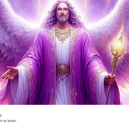
d
m te lezen