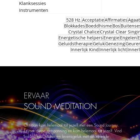
Klanksessies
Instrumenten
528 Hz.
Acceptatie
Affirmaties
Agaat
Blokkades
Boeddhisme
Bos
Buitense
Crystal Chalice
Crystal Clear Sing
Energetische helpers
Energie
Engelen
E
Geluidstherapie
Geluk
Genezing
Geure
Innerlijk Kind
Innerlijk licht
Innerl
ERVAAR
SOUND
MEDITATION
Ontspan kom helemaal tot jezelf met een Sound Journey.
Ervaar diepe ontspanning en kom helemaal tot jezelf. Vind
balans, rust, kracht en levensgeluk met de helende