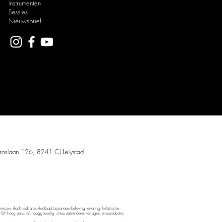
Instrumenten
Sessies
Nieuwsbrief
 Meditation.
troslaan 126, 8241 CJ Lelystad
s en
reiki
.
reizen, klankmeditatie, klankbad, bijzondere beleving, ervaring, holistische
 HSP, hoog sensitief, hooggevoelig, stress verminderen verlagen, stressreductie,