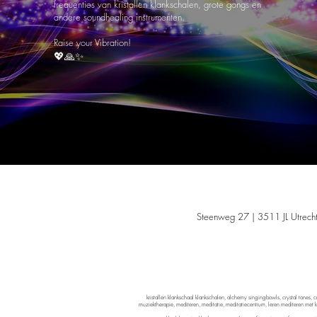
frequenties van kristallen klankschalen, grote gongs en
andere soundhealing instrumenten.
Raise your Vibration!
💖🙏✨
Niets van d
Steenweg 27 | 3511 JL Utrecht
Holistis
kristallen klankschaal klankschalen, alchemy singingbowls, crystal tones, c
muziektherapie, mediteren, meditatie, meditatiecentrum, leren mediteren met kla