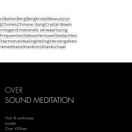
ns
Ballon
Berg
Bergkristal
Bewustzijn
g
Chimes
Chinese Gong
Crystal Bowls
vermogen
Emotionele verwaarlozing
Frequenties
Geboorteritueel
Gedachten
m
Harmonie
Healing
Heling
Hersengolven
nkmeditatie
Klankreis
Klankschaal
OVER
SOUND
MEDITATION
Visie & werkwijze
Locatie
Over William