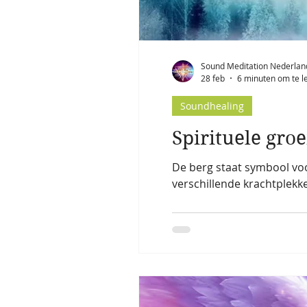
Sound Meditation Nederlan
28 feb
6 minuten om te l
Soundhealing
Spirituele gro
De berg staat symbool voo
verschillende krachtplekk