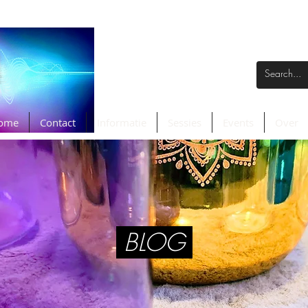
ome
Contact
Informatie
Sessies
Events
Over
BLOG