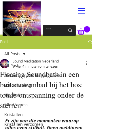
Post
All Posts
Sound Meditation Nederland
All Posts
7 mei
4 minuten om te lezen
Floating Soundbath in een
Alchemy crystal singingbowls
buitenzwembad bij het bos:
Soundhealing
totale ontspanning onder de
Meditatie
sterren
Mindfulness
Kristallen
Er zijn van die momenten waarop 
Kristallen verzorgen
alles even stilvalt. Geen meldingen, 