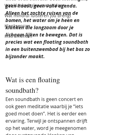
Wat klankschalen met je doen
geen haast, geen volle agenda. 
Alleen het zachte ruisen van de 
Wat mindful luisteren jou brengt
bomen, het water om je heen en 
Klanksessies
klanken die langzaam door je 
lichaam lijken te bewegen. Dat is 
Instrumenten
precies wat een floating soundbath 
in een buitenzwembad bij het bos zo 
bijzonder maakt.
Wat is een floating 
soundbath?
Een soundbath is geen concert en 
ook geen meditatie waarbij je “iets 
goed moet doen”. Het is eerder een 
ervaring. Terwijl je ontspannen drijft 
op het water, word je meegenomen 