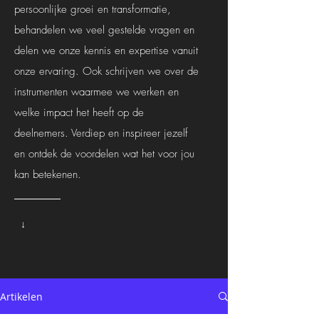
persoonlijke groei en transformatie,
behandelen we veel gestelde vragen en
delen we onze kennis en expertise vanuit
onze ervaring. Ook schrijven we over de
instrumenten waarmee we werken en
welke impact het heeft op de
deelnemers. Verdiep en inspireer jezelf
en ontdek de voordelen wat het voor jou
kan betekenen.
↓
Artikelen