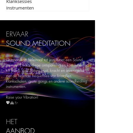
Klanksessies
Instrumenten
ERVAAR
SOUND
MEDITATION
Ontspan kom helemaal tot jezelf met een Sound
Journey. Ervaar diepe ontspanning en kom helemaal
tot jezelf. Vind balans, rust, kracht en levensgeluk
met de helende frequenties van kristallen
klankschalen, grote gongs en andere soundhealing
instrumenten.
Raise your Vibration!
💖🙏✨
HET
AANBOD