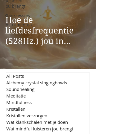
luisteren
jou brengt
Klanksessies
Hoe de
Instrumenten
liefdesfrequentie
(528Hz.) jou in
februari uitnodigt
voor bewustzijn &
zelfliefde
All Posts
Alchemy crystal singingbowls
Soundhealing
Meditatie
Mindfulness
Kristallen
Kristallen verzorgen
Wat klankschalen met je doen
Wat mindful luisteren jou brengt