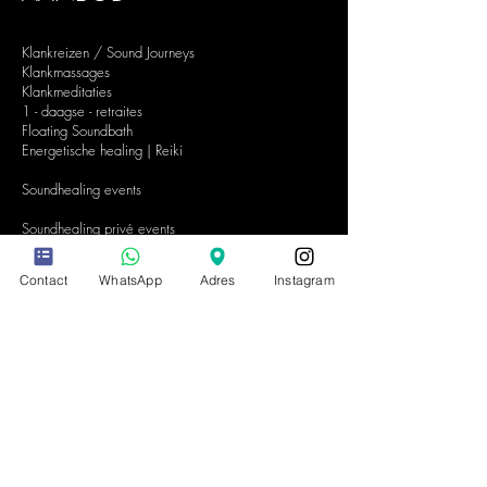
Klankreizen / Sound Journeys
Klankmassages
Klankmeditaties
1 - daagse - retraites
Floating Soundbath
Energetische healing | Reiki
Soundhealing events
Soundhealing privé events
Soundhealing
events bedrijven
Contact
WhatsApp
Adres
Instagram
PRAKTISCHE
INFORMATIE
Contact & gegevens
Veel gestelde vragen
Algemene voorwaarden
Privacyverklaring
Tarieven