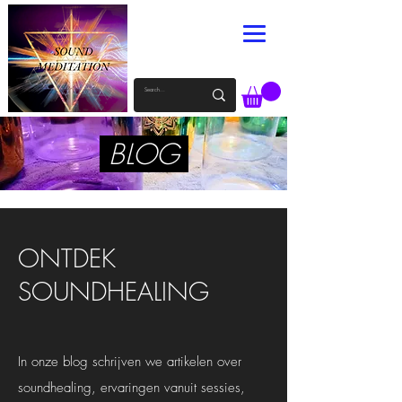
BLOG
ONTDEK
SOUNDHEALING
In onze blog schrijven we artikelen over
soundhealing, ervaringen vanuit sessies,