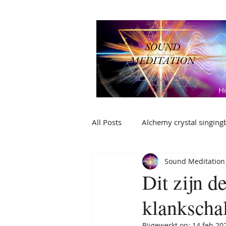
H
All Posts
Alchemy crystal singing
Sound Meditation
Kristallen verzorgen
Wat kl
Dit zijn d
klankschal
Instrumenten
Bijgewerkt op:
14 feb 20