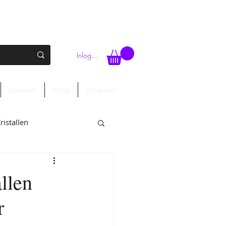
Inloggen
Reviews
Shop
Artikelen
ristallen
Klanksessies
allen
r