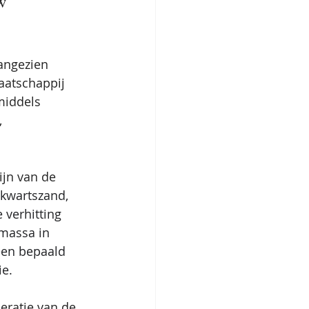
w 
angezien 
aatschappij 
middels 
 
ijn van de 
 kwartszand, 
 verhitting 
massa in 
een bepaald 
e. 
eratie van de 