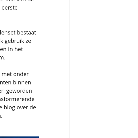
 eerste 
lenset bestaat 
k gebruik ze 
en in het 
m. 
s met onder 
enten binnen 
ten geworden 
ansformerende 
 blog over de 
.