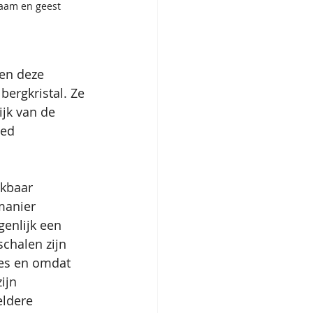
haam en geest
 en deze 
ergkristal. Ze 
ijk van de 
ted 
ikbaar 
manier 
genlijk een 
schalen zijn 
es en omdat 
ijn 
eldere 