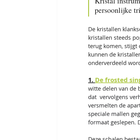
Kristal instru
persoonlijke tr
De kristallen klank
kristallen steeds p
terug komen, stijgt 
kunnen de kristalle
onderverdeeld worde
1. 
De frosted sin
witte delen van de b
dat  vervolgens ver
versmelten de apar
speciale mallen ge
formaat geslepen. 
Deze schalen bestaa