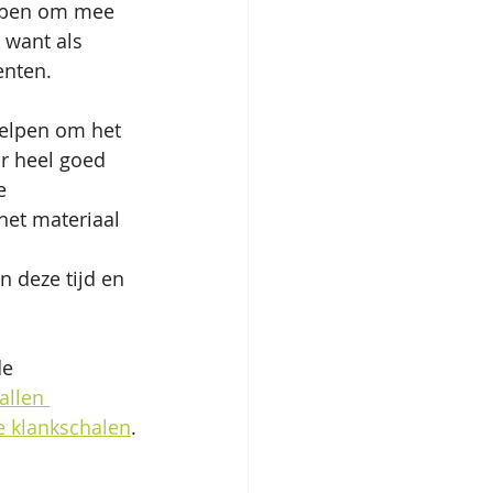
ebben om mee 
 want als 
enten. 
elpen om het 
r heel goed 
e 
het materiaal 
 deze tijd en 
e 
tallen 
e klankschalen
.