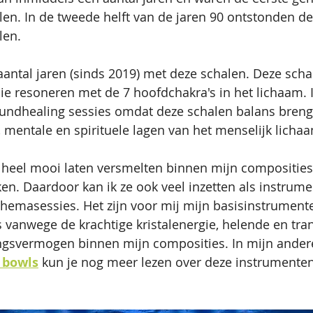
alen. In de tweede helft van de jaren 90 ontstonden de
len. 
 aantal jaren (sinds 2019) met deze schalen. Deze scha
die resoneren met de 7 hoofdchakra's in het lichaam. I
oundhealing sessies omdat deze schalen balans breng
, mentale en spirituele lagen van het menselijk lichaa
e heel mooi laten versmelten binnen mijn compositie
n. Daardoor kan ik ze ook veel inzetten als instrum
themasessies. Het zijn voor mij mijn basisinstrumen
s vanwege de krachtige kristalenergie, helende en tr
ngsvermogen binnen mijn composities. In mijn andere
g bowls
kun je nog meer lezen over deze instrumenten