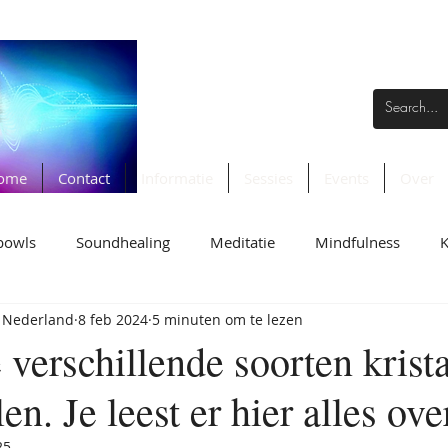
ome
Contact
Informatie
Sessies
Events
Over
bowls
Soundhealing
Meditatie
Mindfulness
K
 Nederland
8 feb 2024
5 minuten om te lezen
ankschalen met je doen
Wat mindful luisteren jou brengt
e verschillende soorten krist
en. Je leest er hier alles ove
25