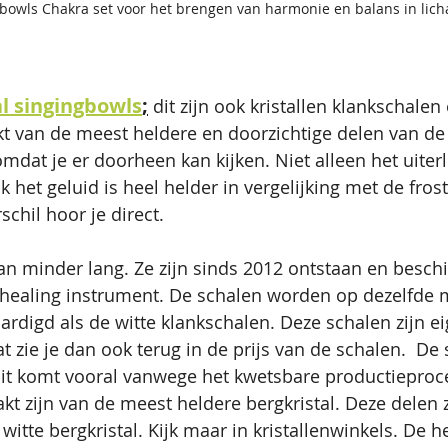
bowls Chakra set voor het brengen van harmonie en balans in lic
al singingbowls
;
 dit zijn ook kristallen klankschalen
t van de meest heldere en doorzichtige delen van de b
omdat je er doorheen kan kijken. Niet alleen het uiterl
k het geluid is heel helder in vergelijking met de fros
schil hoor je direct. 
n minder lang. Ze zijn sinds 2012 ontstaan en besch
ealing instrument. De schalen worden op dezelfde 
ardigd als de witte klankschalen. Deze schalen zijn ei
 zie je dan ook terug in de prijs van de schalen.  De 
Dit komt vooral vanwege het kwetsbare productieproc
t zijn van de meest heldere bergkristal. Deze delen z
itte bergkristal. Kijk maar in kristallenwinkels. De h