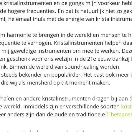
e kristalinstrumenten en de gongs mijn voorkeur h
e hogere frequenties. En dat is natuurlijk niet zo gek
 mij helemaal thuis met de energie van kristalinstrum
 om harmonie te brengen in de wereld en mensen te h
equentie te verhogen. Kristalinstrumenten helpen daa
or mij geweldige instrumenten om mee te werken. Dez
en geschenk voor ons welzijn in de 21e eeuw dankzij 
lank. Binnen de wereld van soundhealing worden 
 steeds bekender en populairder. Het past ook meer in
i die wij als mensheid op dit moment maken. 
chalen en andere kristalinstrumenten dragen bij aan d
 wereld. Inmiddels zijn er verschillende soorten 
kris
eer anders zijn dan de oude en traditionele 
Tibetaans