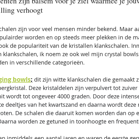
menten zijn balsem voor je ziel waarmee je jou
illing verhoogt
schalen zijn voor veel mensen minder bekend. Maar a
opulairder worden en op steeds meer plekken in de m
ook de populariteit van de kristallen klankschalen. In
n klankschalen, ik noem ze ook wel mijn crystal bowls,
n in verschillende categorieën. 
ging bowls
;
 dit zijn witte klankschalen die gemaakt z
ergkristal. 
Deze kristaldelen zijn verpulvert tot zuiver
hit wordt tot ongeveer 4000 graden. Door deze intense
te deeltjes van het kwartszand en daarna wordt deze 
goten. De schalen die daaruit komen worden dan op 
Daarna worden ze getuned in toonhoogte en frequenti
n inmiddels een aantal jaren en waren de eerste gen