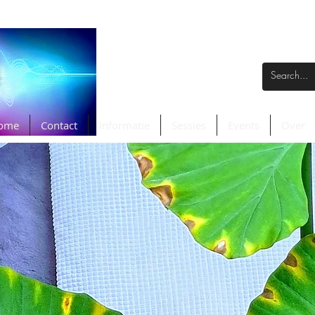
ome
Contact
Informatie
Sessies
Events
Over