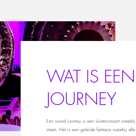
WAT IS EE
JOURNEY
I
Een sound journey is een luisterconcert waarbi
staan. Het is een geleide fantasie waarbij alle